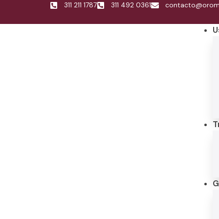
311 211 1787
311 492 0361
contacto@oroma
U
T
G