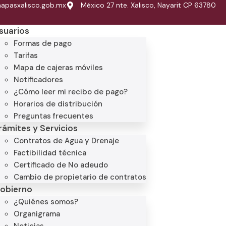
pasxalisco.gob.mx
México 27 nte. Xalisco, Nayarit CP 63780
suarios
Formas de pago
Tarifas
Mapa de cajeras móviles
Notificadores
¿Cómo leer mi recibo de pago?
Horarios de distribución
Preguntas frecuentes
rámites y Servicios
Contratos de Agua y Drenaje
Factibilidad técnica
Certificado de No adeudo
Cambio de propietario de contratos
obierno
¿Quiénes somos?
Organigrama