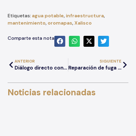
Etiquetas:
agua potable
,
infraestructura
,
mantenimiento
,
oromapas
,
Xalisco
Comparte esta nota
ANTERIOR
SIGUIENTE
Diálogo directo con la ciudadanía a través del programa “Mesa Abierta”
Reparación de fuga de agua en el Bulevar Tepic–Xalisco
Noticias relacionadas