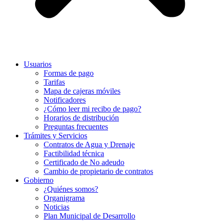
Usuarios
Formas de pago
Tarifas
Mapa de cajeras móviles
Notificadores
¿Cómo leer mi recibo de pago?
Horarios de distribución
Preguntas frecuentes
Trámites y Servicios
Contratos de Agua y Drenaje
Factibilidad técnica
Certificado de No adeudo
Cambio de propietario de contratos
Gobierno
¿Quiénes somos?
Organigrama
Noticias
Plan Municipal de Desarrollo