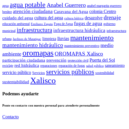
agua potable
Anabel Guerrero
agua
anabel margarita guerrero
atención ciudadana
colonia Centro
Caravana del Agua
benítez
drenaje
cultura del agua
desazolve
cuidado del agua
cultura hídrica
fugas de agua
educación ambiental
Fuga de Agua
gobierno
Emiliano Zapata
infraestructura
infraestructura hidráulica
municipal
infraestructura
mantenimiento
lluvias
limpieza
urbana
Jardines de Matatipac
mantenimiento hidráulico
medio
mantenimiento preventivo
oromapas
OROMAPAS Xalisco
ambiente
Puerta del Sol
participación ciudadana
prevención
protección civil
red hidráulica
saneamiento
reciclaje
reparaciones
reparación de fugas
salud pública
servicios públicos
servicio público
Servicios
sostenibilidad
Xalisco
sustentabilidad
Podemos ayudarte
Ponte en contacto con nuestra personal para atenderte personalmente
Contacto