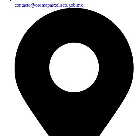
contacto@oromapasxalisco.gob.mx