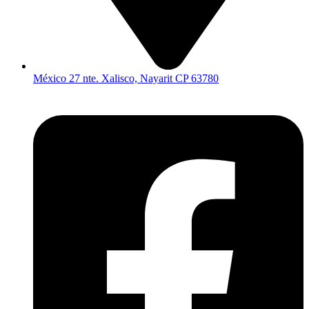
México 27 nte. Xalisco, Nayarit CP 63780