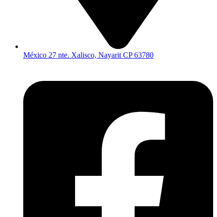
México 27 nte. Xalisco, Nayarit CP 63780