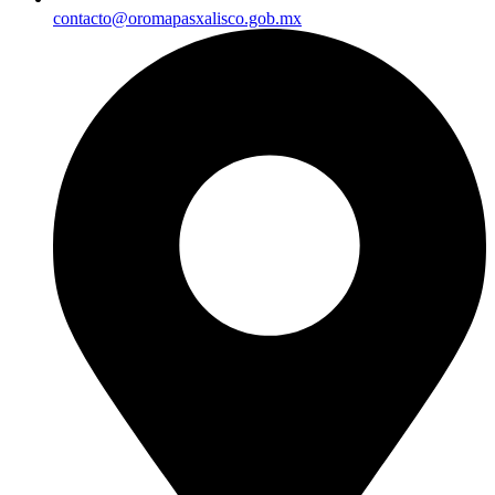
contacto@oromapasxalisco.gob.mx