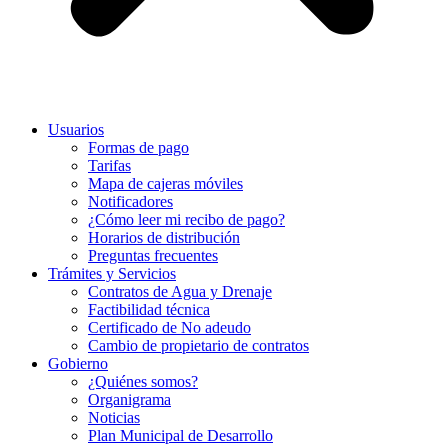
Usuarios
Formas de pago
Tarifas
Mapa de cajeras móviles
Notificadores
¿Cómo leer mi recibo de pago?
Horarios de distribución
Preguntas frecuentes
Trámites y Servicios
Contratos de Agua y Drenaje
Factibilidad técnica
Certificado de No adeudo
Cambio de propietario de contratos
Gobierno
¿Quiénes somos?
Organigrama
Noticias
Plan Municipal de Desarrollo