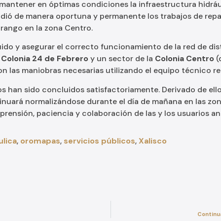
mantener en óptimas condiciones la infraestructura hidrául
ndió de manera oportuna y permanente los trabajos de repa
urango en la zona Centro.
íquido y asegurar el correcto funcionamiento de la red de di
a
Colonia 24 de Febrero
y un sector de la
Colonia Centro
(
aron las maniobras necesarias utilizando el equipo técnico r
os han sido concluidos satisfactoriamente. Derivado de ell
inuará normalizándose durante el día de mañana en las zon
rensión, paciencia y colaboración de las y los usuarios an
ulica
,
oromapas
,
servicios públicos
,
Xalisco
Continu