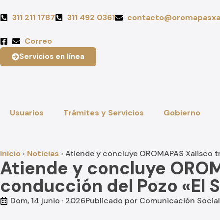
311 211 1787
311 492 0361
contacto@oromapasxal
Correo
Servicios en línea
Usuarios
Trámites y Servicios
Gobierno
Inicio
›
Noticias
›
Atiende y concluye OROMAPAS Xalisco tra
Atiende y concluye OROMA
conducción del Pozo «El S
Dom, 14 junio · 2026
Publicado por
Comunicación Social